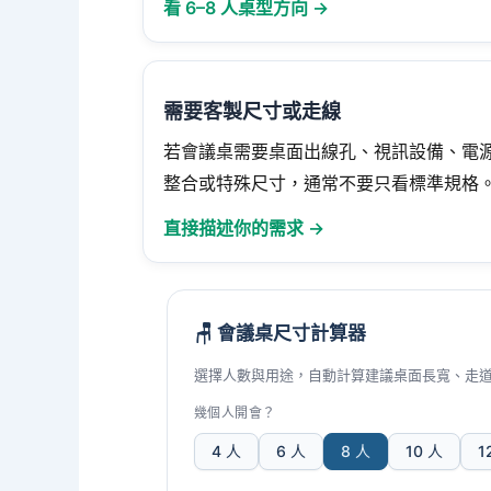
看 6–8 人桌型方向 →
需要客製尺寸或走線
若會議桌需要桌面出線孔、視訊設備、電
整合或特殊尺寸，通常不要只看標準規格
直接描述你的需求 →
🪑 會議桌尺寸計算器
選擇人數與用途，自動計算建議桌面長寬、走
幾個人開會？
4 人
6 人
8 人
10 人
1