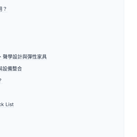
用？
作、聲學設計與彈性家具
與設備整合
？
List