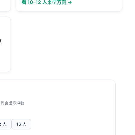
看 10–12 人桌型方向 →
源
。
道與會議室坪數
2 人
16 人