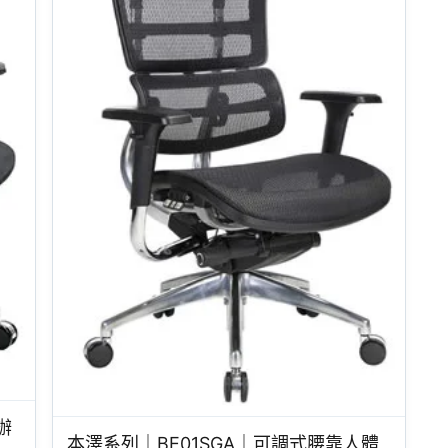
辦
本澤系列｜BE01SGA｜可調式腰靠人體