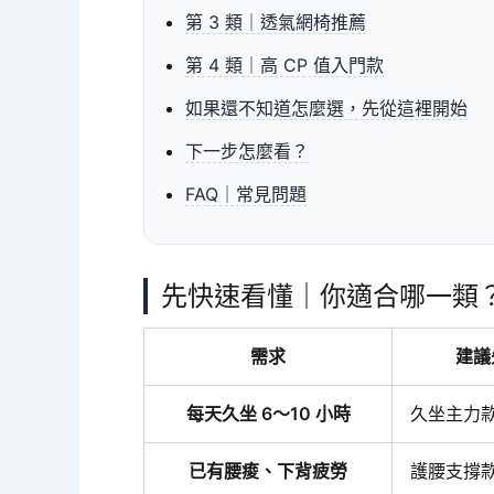
第 3 類｜透氣網椅推薦
第 4 類｜高 CP 值入門款
如果還不知道怎麼選，先從這裡開始
下一步怎麼看？
FAQ｜常見問題
先快速看懂｜你適合哪一類
需求
建議
每天久坐 6～10 小時
久坐主力
已有腰痠、下背疲勞
護腰支撐