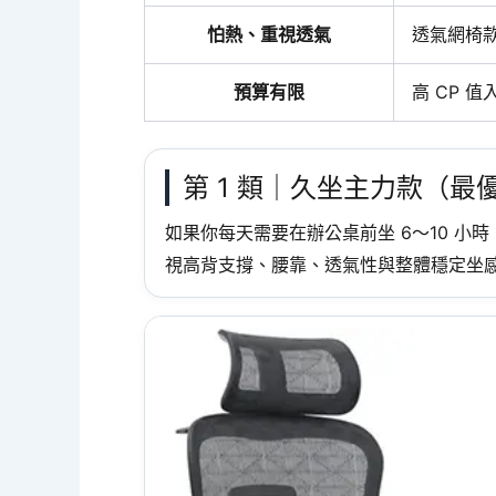
怕熱、重視透氣
透氣網椅
預算有限
高 CP 值
第 1 類｜久坐主力款（最
如果你每天需要在辦公桌前坐 6～10 
視高背支撐、腰靠、透氣性與整體穩定坐